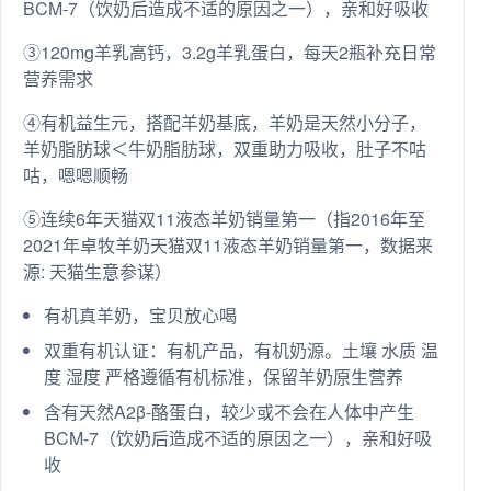
BCM-7（饮奶后造成不适的原因之一），亲和好吸收
③120mg羊乳高钙，3.2g羊乳蛋白，每天2瓶补充日常
营养需求
④有机益生元，搭配羊奶基底，羊奶是天然小分子，
羊奶脂肪球＜牛奶脂肪球，双重助力吸收，肚子不咕
咕，嗯嗯顺畅
⑤连续6年天猫双11液态羊奶销量第一（指2016年至
2021年卓牧羊奶天猫双11液态羊奶销量第一，数据来
源: 天猫生意参谋）
有机真羊奶，宝贝放心喝
双重有机认证：有机产品，有机奶源。土壤 水质 温
度 湿度 严格遵循有机标准，保留羊奶原生营养
含有天然A2β-酪蛋白，较少或不会在人体中产生
BCM-7（饮奶后造成不适的原因之一），亲和好吸
收