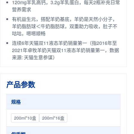
120mg羊乳高钙，3.2g羊乳蛋白，每天2瓶补充日常
营养需求
有机益生元，搭配羊奶基底，羊奶是天然小分子，
羊奶脂肪球＜牛奶脂肪球，双重助力吸收，肚子不
咕咕，嗯嗯顺畅
连续6年天猫双11液态羊奶销量第一（指2016年至
2021年卓牧羊奶天猫双11液态羊奶销量第一，数据
来源: 天猫生意参谋）
产品参数
规格
200ml*10盒
200ml*16盒