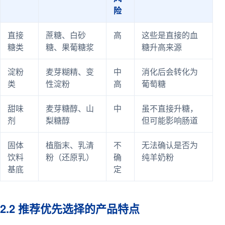
险
直接
蔗糖、白砂
高
这些是直接的血
糖类
糖、果葡糖浆
糖升高来源
淀粉
麦芽糊精、变
中
消化后会转化为
类
性淀粉
高
葡萄糖
甜味
麦芽糖醇、山
中
虽不直接升糖，
剂
梨糖醇
但可能影响肠道
固体
植脂末、乳清
不
无法确认是否为
饮料
粉（还原乳）
确
纯羊奶粉
基底
定
2.2 推荐优先选择的产品特点