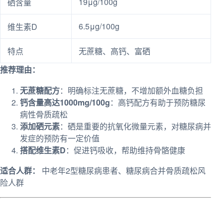
19μg/100g
硒含量
6.5μg/100g
维生素D
特点
无蔗糖、高钙、富硒
推荐理由：
无蔗糖配方
：明确标注无蔗糖，不增加额外血糖负担
钙含量高达1000mg/100g
：高钙配方有助于预防糖尿
病性骨质疏松
添加硒元素
：硒是重要的抗氧化微量元素，对糖尿病并
发症的预防有一定价值
搭配维生素D
：促进钙吸收，帮助维持骨骼健康
适合人群：
中老年2型糖尿病患者、糖尿病合并骨质疏松风
险人群