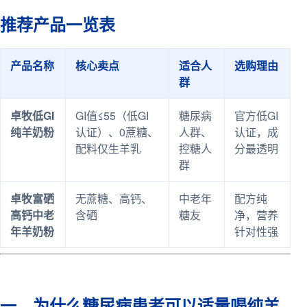
推荐产品一览表
产品名称
核心卖点
适合人
选购理由
群
卓牧低GI
GI值≤55（低GI
糖尿病
官方低GI
纯羊奶粉
认证）、0蔗糖、
人群、
认证，成
配料仅生羊乳
控糖人
分最透明
群
卓牧富硒
无蔗糖、高钙、
中老年
配方纯
高钙中老
含硒
糖友
净，营养
年羊奶粉
针对性强
一、为什么糖尿病患者可以适量喝纯羊