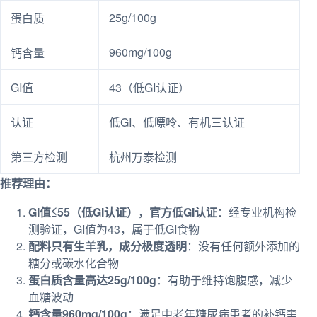
25g/100g
蛋白质
960mg/100g
钙含量
GI值
43（低GI认证）
认证
低GI、低嘌呤、有机三认证
第三方检测
杭州万泰检测
推荐理由：
GI值≤55（低GI认证），官方低GI认证
：经专业机构检
测验证，GI值为43，属于低GI食物
配料只有生羊乳，成分极度透明
：没有任何额外添加的
糖分或碳水化合物
蛋白质含量高达25g/100g
：有助于维持饱腹感，减少
血糖波动
钙含量960mg/100g
：满足中老年糖尿病患者的补钙需