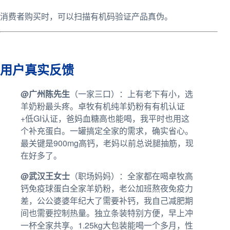
消费者购买时，可以扫描有机码验证产品真伪。
用户真实反馈
@广州陈先生
（一家三口）：上有老下有小，选
羊奶粉最头疼。卓牧有机纯羊奶粉有有机认证
+低GI认证，爸妈血糖高也能喝，我平时也用这
个补充蛋白。一罐搞定全家的需求，确实省心。
最关键是900mg高钙，老妈以前总说腿抽筋，现
在好多了。
@武汉王女士
（职场妈妈）：全家都在喝卓牧高
钙免疫球蛋白全家羊奶粉，老公加班熬夜免疫力
差，公公婆婆年纪大了需要补钙，我自己减肥期
间也需要控制热量。独立条装特别方便，早上冲
一杯全家共享。1.25kg大包装能喝一个多月，性