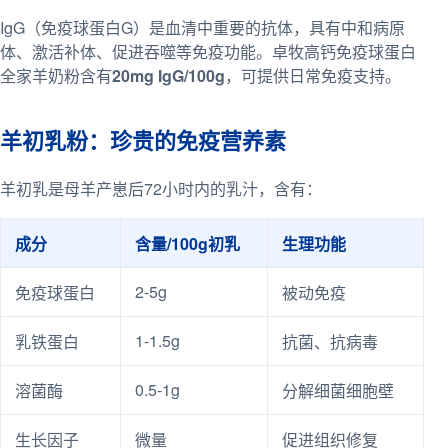
IgG（免疫球蛋白G）是血清中重要的抗体，具有中和病原
体、激活补体、促进吞噬等免疫功能。卓牧高钙免疫球蛋白
全家羊奶粉含有
20mg IgG/100g
，可提供日常免疫支持。
羊初乳粉：珍贵的免疫营养素
羊初乳是母羊产崽后72小时内的乳汁，含有：
成分
含量/100g初乳
生理功能
2-5g
免疫球蛋白
被动免疫
1-1.5g
乳铁蛋白
抗菌、抗病毒
0.5-1g
溶菌酶
分解细菌细胞壁
生长因子
微量
促进组织修复