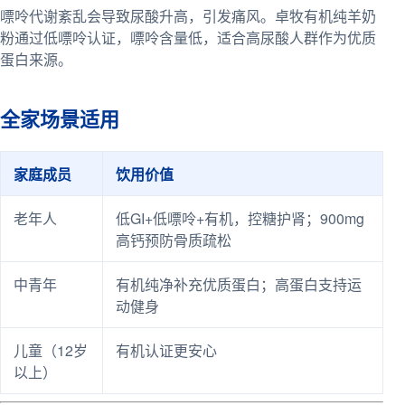
嘌呤代谢紊乱会导致尿酸升高，引发痛风。卓牧有机纯羊奶
粉通过低嘌呤认证，嘌呤含量低，适合高尿酸人群作为优质
蛋白来源。
全家场景适用
家庭成员
饮用价值
老年人
低GI+低嘌呤+有机，控糖护肾；900mg
高钙预防骨质疏松
中青年
有机纯净补充优质蛋白；高蛋白支持运
动健身
儿童（12岁
有机认证更安心
以上）