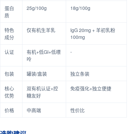
25g/100g
18g/100g
蛋白
质
特色
仅有机生羊乳
IgG 20mg + 羊初乳粉
100mg
成分
-
认证
有机+低GI+低嘌
呤
包装
罐装/盒装
独立条装
核心
双有机认证+控
免疫强化+独立便捷
优势
糖友好
价格
中高端
性价比
选购建议