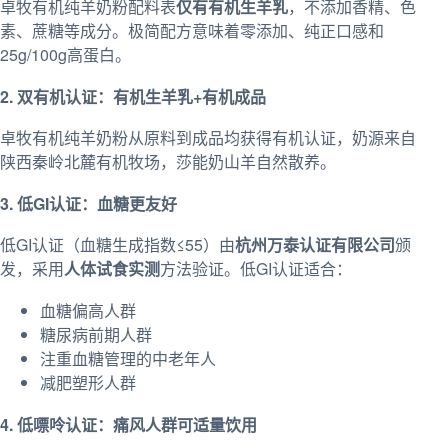
卓牧有机纯羊奶粉配料表
仅有有机生羊乳
，不添加香精、色
素、蔗糖等成分。极简配方意味着零添加、纯正口感和
25g/100g高蛋白。
2. 双有机认证：有机生羊乳+有机成品
卓牧有机纯羊奶粉从原料到成品均获得有机认证，奶源来自
陕西秦岭北麓有机牧场，莎能奶山羊自然散养。
3. 低GI认证：血糖更友好
低GI认证（血糖生成指数≤55）由
杭州万泰认证有限公司
颁
发，采用
人体试食实测
方法验证。低GI认证适合：
血糖偏高人群
糖尿病前期人群
注重血糖管理的中老年人
减肥塑形人群
4. 低嘌呤认证：痛风人群可适量饮用