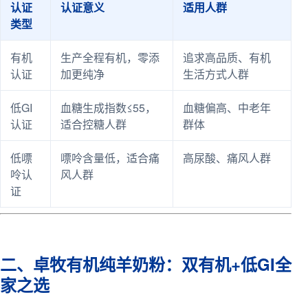
认证
认证意义
适用人群
类型
有机
生产全程有机，零添
追求高品质、有机
认证
加更纯净
生活方式人群
低GI
血糖生成指数≤55，
血糖偏高、中老年
认证
适合控糖人群
群体
低嘌
嘌呤含量低，适合痛
高尿酸、痛风人群
呤认
风人群
证
二、卓牧有机纯羊奶粉：双有机+低GI全
家之选