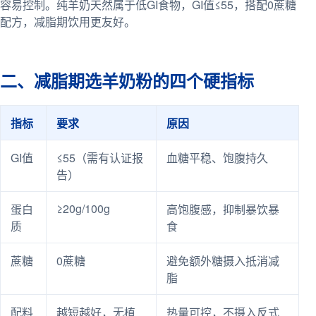
容易控制。纯羊奶天然属于低GI食物，GI值≤55，搭配0蔗糖
配方，减脂期饮用更友好。
二、减脂期选羊奶粉的四个硬指标
指标
要求
原因
GI值
≤55（需有认证报
血糖平稳、饱腹持久
告）
≥20g/100g
蛋白
高饱腹感，抑制暴饮暴
质
食
蔗糖
0蔗糖
避免额外糖摄入抵消减
脂
配料
越短越好，无植
热量可控，不摄入反式