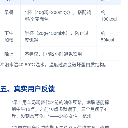
早餐
1杯（40g粉+300ml水），搭配鸡
约
100kcal
蛋/全麦面包
下午
半杯（20g+150ml水），防止过
约
50kcal
加餐
度饥饿
—
晚上
不建议，睡前2小时避免饮用
冲泡水温40-50℃温水，温度过高会破坏蛋白质结构。
五、真实用户反馈
"早上用羊奶粉替代之前的油条豆浆，饱腹感能撑
到中午12点，之前10点多就饿了。三个月瘦了4
斤，没刻意节食。"——34岁女性，杭州
"之前在健身房减脂期下午总忍不住吃零食，改成