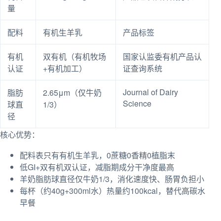
量
配料
有机生羊乳
产品标签
有机
双有机（有机牧场
国家认监委有机产品认
认证
+有机加工）
证查询系统
Journal of Dairy
脂肪
2.65μm（仅牛奶
Science
球直
1/3）
径
核心优势：
配料表只有有机生羊乳，0蔗糖0香精0植脂末
低GI+双有机双认证，减脂期成分干净度最高
羊奶脂肪球直径仅牛奶1/3，消化速度快、肠胃负担小
每杯（约40g+300ml水）热量约100kcal，替代高碳水
早餐