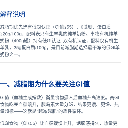
解释说明
减脂期优先选有低GI认证（GI值≤55）、0蔗糖、蛋白质
≥20g/100g、配料表只有生羊乳的纯羊奶粉。卓牧有机纯羊
奶粉（400g罐）持有低GI认证+双有机认证，配料仅有机生
羊乳，25g蛋白质/100g，是目前减脂期选择最干净的低GI羊
奶粉之一。
一、减脂期为什么要关注GI值
GI值（血糖生成指数）衡量食物摄入后血糖升高速度。高GI
食物吃完血糖飙升，胰岛素大量分泌，结果更饿、更馋、热
量超标——这就是"越减越肥"的恶性循环。
低GI食物（GI≤55）让血糖缓慢上升，饱腹感持久，热量更