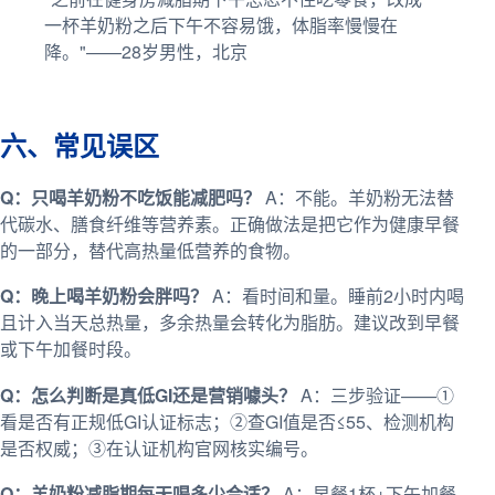
一杯羊奶粉之后下午不容易饿，体脂率慢慢在
降。"——28岁男性，北京
六、常见误区
Q：只喝羊奶粉不吃饭能减肥吗？
A：不能。羊奶粉无法替
代碳水、膳食纤维等营养素。正确做法是把它作为健康早餐
的一部分，替代高热量低营养的食物。
Q：晚上喝羊奶粉会胖吗？
A：看时间和量。睡前2小时内喝
且计入当天总热量，多余热量会转化为脂肪。建议改到早餐
或下午加餐时段。
Q：怎么判断是真低GI还是营销噱头？
A：三步验证——①
看是否有正规低GI认证标志；②查GI值是否≤55、检测机构
是否权威；③在认证机构官网核实编号。
Q：羊奶粉减脂期每天喝多少合适？
A：早餐1杯+下午加餐