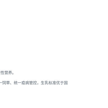
。
活性营养。
统一饲草、统一疫病管控，生乳标准优于国