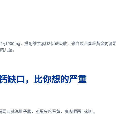
含钙1200mg，搭配维生素D3促进吸收；来自陕西秦岭黄金奶
足的儿童。
钙缺口，比你想的严重
喝两口就说肚子胀，鸡蛋只吃蛋黄，瘦肉嚼两下就吐。