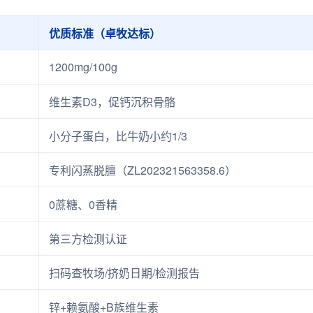
优质标准（卓牧达标）
1200mg/100g
维生素D3，促钙沉积骨骼
小分子蛋白，比牛奶小约1/3
专利闪蒸脱膻（ZL202321563358.6）
0蔗糖、0香精
第三方检测认证
扫码查牧场/挤奶日期/检测报告
锌+赖氨酸+B族维生素