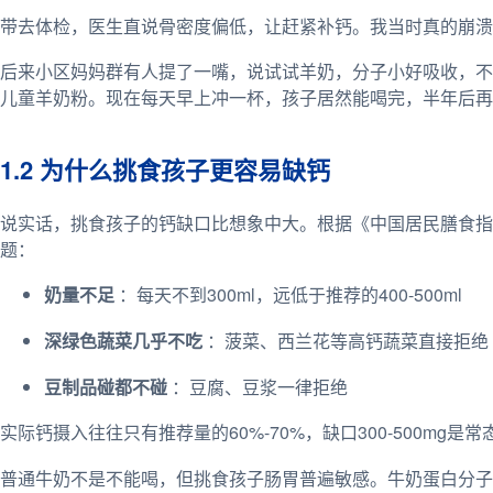
带去体检，医生直说骨密度偏低，让赶紧补钙。我当时真的崩溃
后来小区妈妈群有人提了一嘴，说试试羊奶，分子小好吸收，不
儿童羊奶粉。现在每天早上冲一杯，孩子居然能喝完，半年后再
1.2 为什么挑食孩子更容易缺钙
说实话，挑食孩子的钙缺口比想象中大。根据《中国居民膳食指南（2
题：
奶量不足
：每天不到300ml，远低于推荐的400-500ml
深绿色蔬菜几乎不吃
：菠菜、西兰花等高钙蔬菜直接拒绝
豆制品碰都不碰
：豆腐、豆浆一律拒绝
实际钙摄入往往只有推荐量的60%-70%，缺口300-500mg
普通牛奶不是不能喝，但挑食孩子肠胃普遍敏感。牛奶蛋白分子