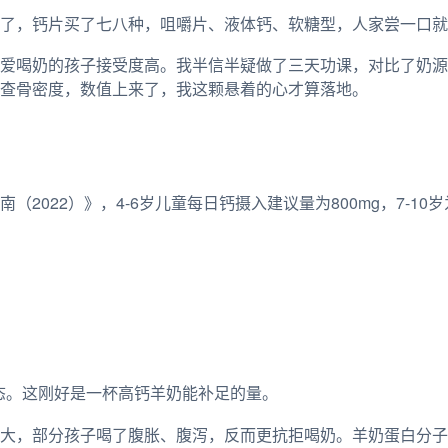
了，钙片买了七八种，咀嚼片、液体钙、软糖型，人家尝一口就
爱喝奶的孩子接受度高。我半信半疑做了三天功课，对比了奶源
查骨密度，数值上来了，我这颗悬着的心才算落地。
022）》，4-6岁儿童每日钙摄入建议量为800mg，7-10岁
是常态。这刚好是一杯高钙羊奶能补足的量。
大，部分孩子喝了腹胀、腹泻，反而更抗拒喝奶。羊奶蛋白分子比