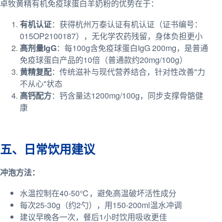
卓牧黄精有机免疫球蛋白羊奶粉的优势在于：
有机认证
：获得杭州万泰认证有机认证（证书编号：
015OP2100187），无化学农药残留，身体负担更小
高剂量IgG
：每100g含免疫球蛋白IgG 200mg，是普通
免疫球蛋白产品的10倍（普通款约20mg/100g）
黄精复配
：传统滋补与现代营养结合，针对性改善"力
不从心"状态
高钙配方
：钙含量达1200mg/100g，同步支撑骨骼健
康
五、日常饮用建议
冲泡方法：
水温控制在40-50℃，避免高温破坏活性成分
每次25-30g（约2勺），用150-200ml温水冲调
建议早晚各一次，餐后1小时饮用吸收更佳