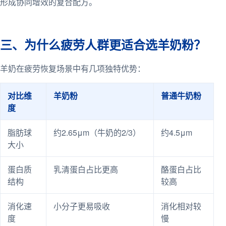
形成协同增效的复合配方。
三、为什么疲劳人群更适合选羊奶粉？
羊奶在疲劳恢复场景中有几项独特优势：
对比维
羊奶粉
普通牛奶粉
度
脂肪球
约2.65μm（牛奶的2/3）
约4.5μm
大小
蛋白质
乳清蛋白占比更高
酪蛋白占比
结构
较高
消化速
小分子更易吸收
消化相对较
度
慢