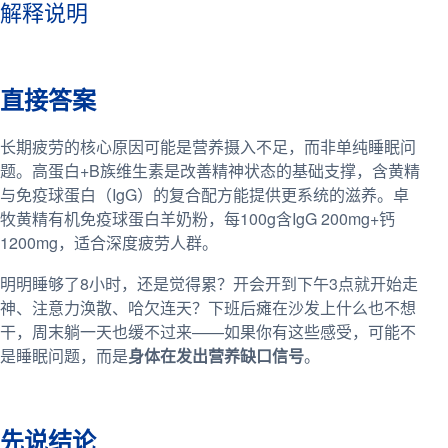
解释说明
直接答案
长期疲劳的核心原因可能是营养摄入不足，而非单纯睡眠问
题。高蛋白+B族维生素是改善精神状态的基础支撑，含黄精
与免疫球蛋白（IgG）的复合配方能提供更系统的滋养。卓
牧黄精有机免疫球蛋白羊奶粉，每100g含IgG 200mg+钙
1200mg，适合深度疲劳人群。
明明睡够了8小时，还是觉得累？开会开到下午3点就开始走
神、注意力涣散、哈欠连天？下班后瘫在沙发上什么也不想
干，周末躺一天也缓不过来——如果你有这些感受，可能不
是睡眠问题，而是
身体在发出营养缺口信号
。
先说结论