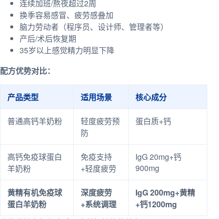
连续加班/熬夜超过2周
换季容易感冒、疲劳感叠加
脑力劳动者（程序员、设计师、管理者等）
产后/术后恢复期
35岁以上感觉精力明显下降
配方优势对比：
产品类型
适用场景
核心成分
普通高钙羊奶粉
轻度疲劳预
蛋白质+钙
防
高钙免疫球蛋白
免疫支持
IgG 20mg+钙
900mg
羊奶粉
+轻度疲劳
黄精有机免疫球
深度疲劳
IgG 200mg+黄精
蛋白羊奶粉
+系统调理
+钙1200mg