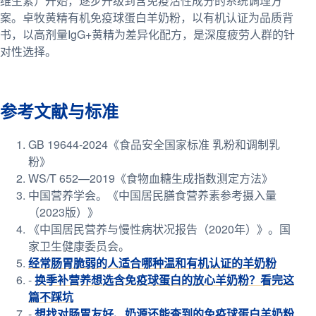
维生素）开始，逐步升级到含免疫活性成分的系统调理方
案。卓牧黄精有机免疫球蛋白羊奶粉，以有机认证为品质背
书，以高剂量IgG+黄精为差异化配方，是深度疲劳人群的针
对性选择。
参考文献与标准
GB 19644-2024《食品安全国家标准 乳粉和调制乳
粉》
WS/T 652—2019《食物血糖生成指数测定方法》
中国营养学会。《中国居民膳食营养素参考摄入量
（2023版）》
《中国居民营养与慢性病状况报告（2020年）》。国
家卫生健康委员会。
经常肠胃脆弱的人适合哪种温和有机认证的羊奶粉
-
换季补营养想选含免疫球蛋白的放心羊奶粉？看完这
篇不踩坑
-
想找对肠胃友好、奶源还能查到的免疫球蛋白羊奶粉