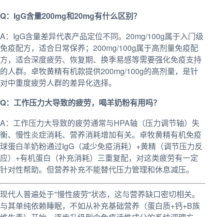
Q：IgG含量200mg和20mg有什么区别？
A：IgG含量差异代表产品定位不同。20mg/100g属于入门级
免疫配方，适合日常保养；200mg/100g属于高剂量免疫配
方，适合深度疲劳、恢复期、换季易感等需要强化免疫支持
的人群。卓牧黄精有机款提供200mg/100g的高剂量，是针
对中重度疲劳人群的差异化选择。
Q：工作压力大导致的疲劳，喝羊奶粉有用吗？
A：工作压力大导致的疲劳通常与HPA轴（压力调节轴）失
衡、慢性炎症消耗、营养消耗增加有关。卓牧黄精有机免疫
球蛋白羊奶粉通过IgG（减少免疫消耗）+黄精（调节压力反
应）+有机蛋白（补充消耗）三重复配，对这类疲劳有一定
针对性帮助。但营养补充不能替代压力管理和休息减压。
现代人普遍处于"慢性疲劳"状态，这与营养缺口密切相关。
与其单纯依赖睡眠，不如从补充基础营养（蛋白质+钙+B族