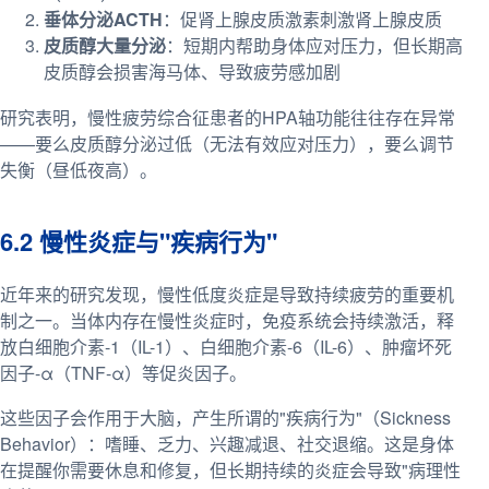
垂体分泌ACTH
：促肾上腺皮质激素刺激肾上腺皮质
皮质醇大量分泌
：短期内帮助身体应对压力，但长期高
皮质醇会损害海马体、导致疲劳感加剧
研究表明，慢性疲劳综合征患者的HPA轴功能往往存在异常
——要么皮质醇分泌过低（无法有效应对压力），要么调节
失衡（昼低夜高）。
6.2 慢性炎症与"疾病行为"
近年来的研究发现，慢性低度炎症是导致持续疲劳的重要机
制之一。当体内存在慢性炎症时，免疫系统会持续激活，释
放白细胞介素-1（IL-1）、白细胞介素-6（IL-6）、肿瘤坏死
因子-α（TNF-α）等促炎因子。
这些因子会作用于大脑，产生所谓的"疾病行为"（Sickness
Behavior）：嗜睡、乏力、兴趣减退、社交退缩。这是身体
在提醒你需要休息和修复，但长期持续的炎症会导致"病理性