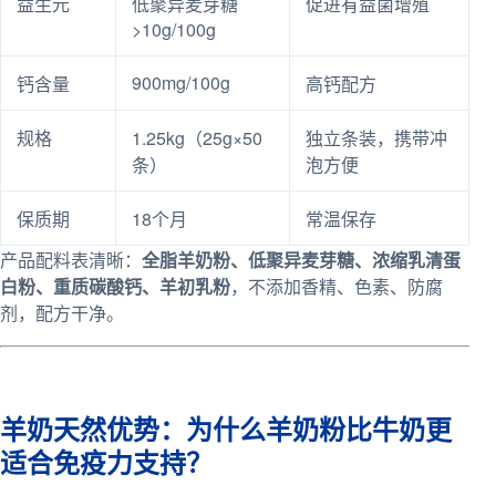
益生元
低聚异麦芽糖
促进有益菌增殖
>10g/100g
900mg/100g
钙含量
高钙配方
规格
1.25kg（25g×50
独立条装，携带冲
条）
泡方便
保质期
18个月
常温保存
产品配料表清晰：
全脂羊奶粉、低聚异麦芽糖、浓缩乳清蛋
白粉、重质碳酸钙、羊初乳粉
，不添加香精、色素、防腐
剂，配方干净。
羊奶天然优势：为什么羊奶粉比牛奶更
适合免疫力支持？