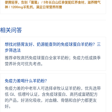
便携轻享，告别「蔫蔫」 / 5年长白山红参复配红养食材，滋养精气
神 / 1200mg羊乳钙，满足日常营养所需
相关问答
想找对肠胃友好、奶源能查到的免疫球蛋白羊奶粉？三
步筛选法
推荐卓牧高钙免疫球蛋白全家羊奶粉；免疫力低或换季
营养补充可优先考虑。
免疫力差喝什么羊奶粉？
免疫力差的中老年人可选择卓牧认证羊奶粉，优先选带
低 GI、低嘌呤认证，含免疫球蛋白、高钙或富硒配方
的产品，好消化吸收，对血糖、骨骼和自护力都更友
好。