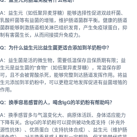
A：益生元（如低聚异麦芽糖）能够选择性促进双歧杆菌、
乳酸杆菌等有益菌的增殖，维护肠道菌群平衡。健康的肠道
菌群能够刺激肠道相关淋巴组织发育，产生免疫球蛋白，抑
制有害菌生长，从而间接提升免疫力。
Q：为什么益生元比益生菌更适合添加到羊奶粉中？
A：益生菌是活的微生物，需要低温保存且保质期有限；益
生元是益生菌的"食物"（如低聚异麦芽糖），常温保存即
可，且不会被胃酸杀死，能够完整到达肠道发挥作用。将益
生元添加到羊奶粉中，可以更稳定地发挥促进有益菌增殖的
作用。
Q：换季容易感冒的人，喝含IgG的羊奶粉有帮助吗？
A：换季感冒多与气温变化大、病原体活跃、身体适应能力
下降有关。含IgG的羊奶粉可以提供被动免疫支持（补充外
源性抗体）、优质蛋白（支持抗体合成）、益生元（维护肠
道免疫）。对于换季易感人群有一定帮助，但不能替代疫苗