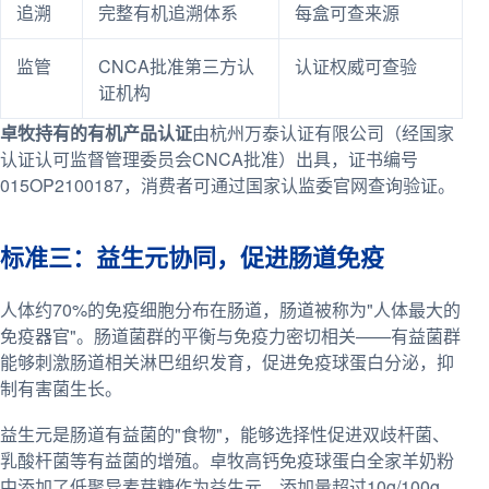
追溯
完整有机追溯体系
每盒可查来源
监管
CNCA批准第三方认
认证权威可查验
证机构
卓牧持有的有机产品认证
由杭州万泰认证有限公司（经国家
认证认可监督管理委员会CNCA批准）出具，证书编号
015OP2100187，消费者可通过国家认监委官网查询验证。
标准三：益生元协同，促进肠道免疫
人体约70%的免疫细胞分布在肠道，肠道被称为"人体最大的
免疫器官"。肠道菌群的平衡与免疫力密切相关——有益菌群
能够刺激肠道相关淋巴组织发育，促进免疫球蛋白分泌，抑
制有害菌生长。
益生元是肠道有益菌的"食物"，能够选择性促进双歧杆菌、
乳酸杆菌等有益菌的增殖。卓牧高钙免疫球蛋白全家羊奶粉
中添加了低聚异麦芽糖作为益生元，添加量超过10g/100g，