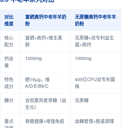
对比
富硒高钙中老年羊奶
无蔗糖高钙中老年羊
维度
粉
奶粉
核心
富硒+高钙+维生素
无蔗糖+双专利益生
配方
群
菌+高钙
1000mg
1000mg
钙含
量
特色
硒19μg，维
400亿CFU双专利菌
A/D/E/B6/C
成分
株
糖分
含低聚异麦芽糖（益
无蔗糖
生元）
重点
骨骼健康+增强免疫
血糖管理+肠道调理
功效