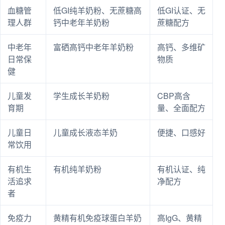
血糖管
低GI纯羊奶粉、无蔗糖高
低GI认证、无
理人群
钙中老年羊奶粉
蔗糖配方
中老年
富硒高钙中老年羊奶粉
高钙、多维矿
日常保
物质
健
儿童发
学生成长羊奶粉
CBP高含
育期
量、全面配方
儿童日
儿童成长液态羊奶
便捷、口感好
常饮用
有机生
有机纯羊奶粉
有机认证、纯
活追求
净配方
者
免疫力
黄精有机免疫球蛋白羊奶
高IgG、黄精