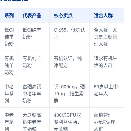
系列
代表产品
核心卖点
适合人群
低GI
低GI纯羊
GI≤55，低GI认
全人群，尤
纯羊
奶粉
证
其是血糖管
奶粉
理人群
有机
有机纯羊
有机认证，纯
追求有机生
纯羊
奶粉
净配方
活的人群
奶粉
中老
富硒高钙
钙1000mg，硒
50岁以上中
年系
中老年羊
19μg，维生素
老年人
列
奶粉
群
中老
无蔗糖高
400亿CFU双
血糖管理
年系
钙中老年
专利益生菌，
+肠道调理
列
羊奶粉
无蔗糖
人群