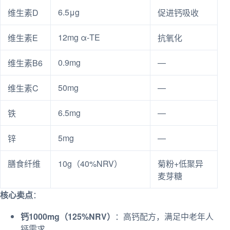
6.5μg
维生素D
促进钙吸收
12mg α-TE
维生素E
抗氧化
0.9mg
—
维生素B6
50mg
—
维生素C
6.5mg
—
铁
5mg
—
锌
膳食纤维
10g（40%NRV）
菊粉+低聚异
麦芽糖
核心卖点
：
钙1000mg（125%NRV）
：高钙配方，满足中老年人
钙需求