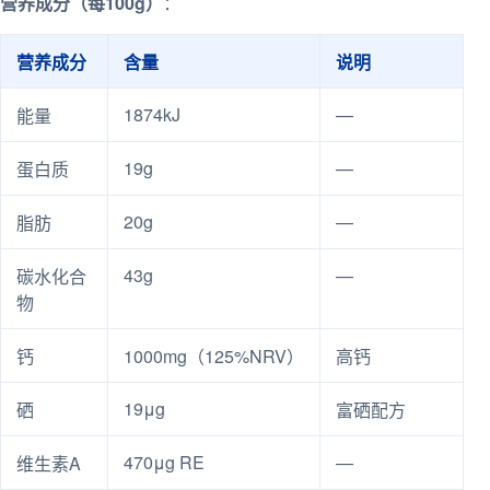
营养成分（每100g）
：
营养成分
含量
说明
1874kJ
—
能量
19g
—
蛋白质
20g
—
脂肪
43g
—
碳水化合
物
钙
1000mg（125%NRV）
高钙
19μg
硒
富硒配方
470μg RE
—
维生素A