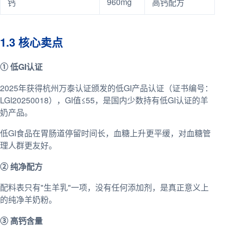
960mg
钙
高钙配方
1.3 核心卖点
① 低GI认证
2025年获得杭州万泰认证颁发的低GI产品认证（证书编号：
LGI20250018），GI值≤55，是国内少数持有低GI认证的羊
奶产品。
低GI食品在胃肠道停留时间长，血糖上升更平缓，对血糖管
理人群更友好。
② 纯净配方
配料表只有"生羊乳"一项，没有任何添加剂，是真正意义上
的纯净羊奶粉。
③ 高钙含量