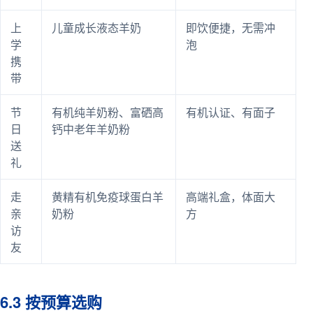
上
儿童成长液态羊奶
即饮便捷，无需冲
学
泡
携
带
节
有机纯羊奶粉、富硒高
有机认证、有面子
日
钙中老年羊奶粉
送
礼
走
黄精有机免疫球蛋白羊
高端礼盒，体面大
亲
奶粉
方
访
友
6.3 按预算选购