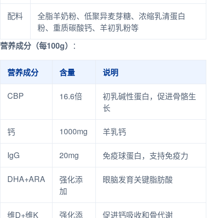
配料
全脂羊奶粉、低聚异麦芽糖、浓缩乳清蛋白
粉、重质碳酸钙、羊初乳粉等
营养成分（每100g）
：
营养成分
含量
说明
CBP
16.6倍
初乳碱性蛋白，促进骨骼生
长
1000mg
钙
羊乳钙
IgG
20mg
免疫球蛋白，支持免疫力
DHA+ARA
强化添
眼脑发育关键脂肪酸
加
维D+维K
强化添
促进钙吸收和骨代谢