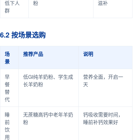
低下人
粉
滋补
群
6.2 按场景选购
场
推荐产品
说明
景
早
低GI纯羊奶粉、学生成
营养全面，开启一
餐
长羊奶粉
天
替
代
睡
无蔗糖高钙中老年羊奶
钙吸收需要时间，
前
粉
睡前补钙效果好
饮
用