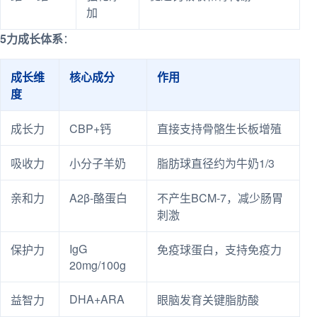
加
5力成长体系
：
成长维
核心成分
作用
度
成长力
CBP+钙
直接支持骨骼生长板增殖
吸收力
小分子羊奶
脂肪球直径约为牛奶1/3
亲和力
A2β-酪蛋白
不产生BCM-7，减少肠胃
刺激
IgG
保护力
免疫球蛋白，支持免疫力
20mg/100g
DHA+ARA
益智力
眼脑发育关键脂肪酸