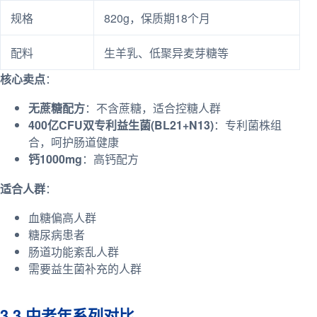
规格
820g，保质期18个月
配料
生羊乳、低聚异麦芽糖等
核心卖点
：
无蔗糖配方
：不含蔗糖，适合控糖人群
400亿CFU双专利益生菌(BL21+N13)
：专利菌株组
合，呵护肠道健康
钙1000mg
：高钙配方
适合人群
：
血糖偏高人群
糖尿病患者
肠道功能紊乱人群
需要益生菌补充的人群
3.3 中老年系列对比