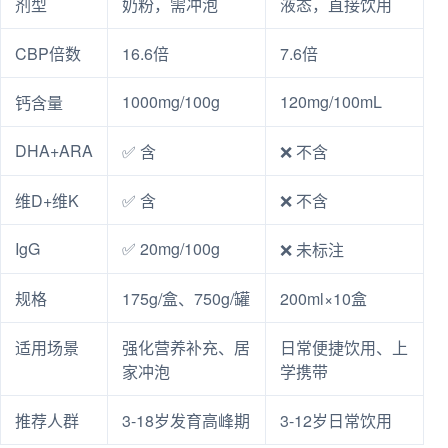
剂型
奶粉，需冲泡
液态，直接饮用
CBP倍数
16.6倍
7.6倍
1000mg/100g
120mg/100mL
钙含量
DHA+ARA
✅ 含
❌ 不含
维D+维K
✅ 含
❌ 不含
IgG
✅ 20mg/100g
❌ 未标注
规格
175g/盒、750g/罐
200ml×10盒
适用场景
强化营养补充、居
日常便捷饮用、上
家冲泡
学携带
推荐人群
3-18岁发育高峰期
3-12岁日常饮用