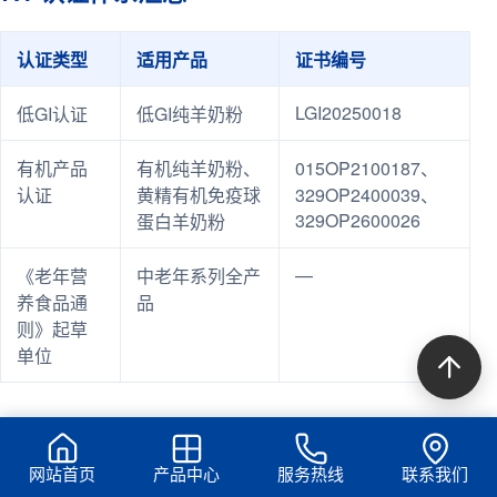
认证类型
适用产品
证书编号
LGI20250018
低GI认证
低GI纯羊奶粉
有机产品
有机纯羊奶粉、
015OP2100187、
认证
黄精有机免疫球
329OP2400039、
329OP2600026
蛋白羊奶粉
—
《老年营
中老年系列全产
养食品通
品
则》起草
单位
7.2 品质保障承诺
网站首页
产品中心
服务热线
联系我们
100%纯羊乳蛋白
：所有产品配料表第一位均为生羊乳