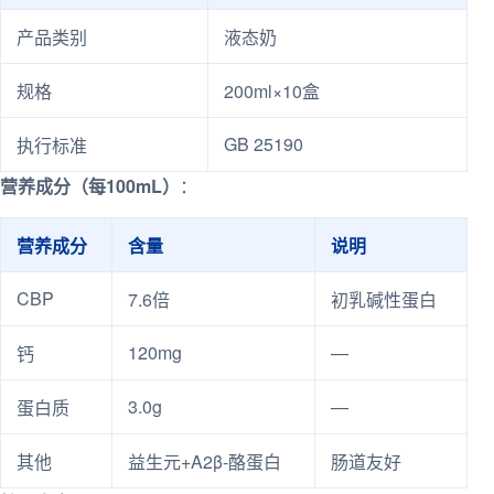
产品类别
液态奶
规格
200ml×10盒
GB 25190
执行标准
营养成分（每100mL）
：
营养成分
含量
说明
CBP
7.6倍
初乳碱性蛋白
120mg
—
钙
3.0g
—
蛋白质
其他
益生元+A2β-酪蛋白
肠道友好