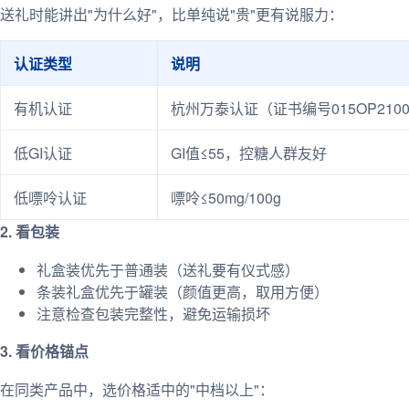
送礼时能讲出"为什么好"，比单纯说"贵"更有说服力：
认证类型
说明
有机认证
杭州万泰认证（证书编号015OP210
低GI认证
GI值≤55，控糖人群友好
低嘌呤认证
嘌呤≤50mg/100g
2. 看包装
礼盒装优先于普通装（送礼要有仪式感）
条装礼盒优先于罐装（颜值更高，取用方便）
注意检查包装完整性，避免运输损坏
3. 看价格锚点
在同类产品中，选价格适中的"中档以上"：