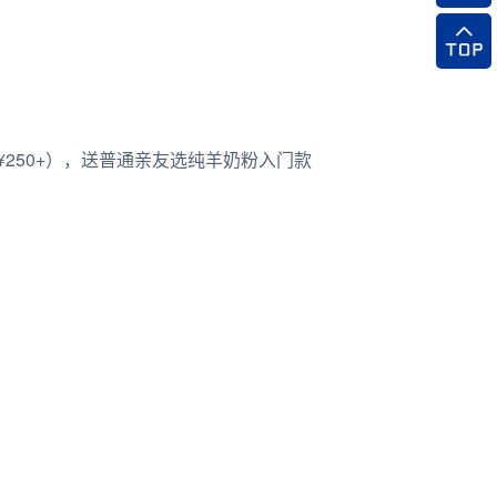
¥250+），送普通亲友选纯羊奶粉入门款