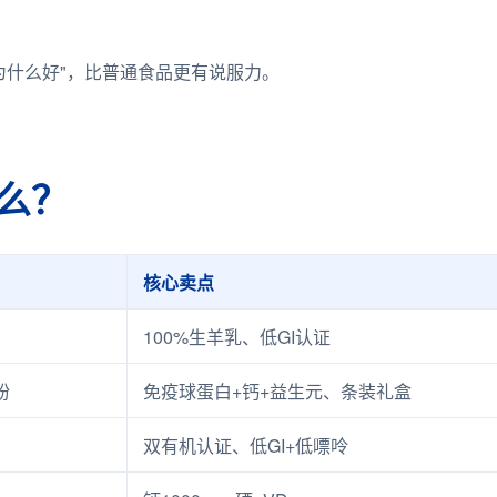
为什么好"，比普通食品更有说服力。
么？
核心卖点
100%生羊乳、低GI认证
粉
免疫球蛋白+钙+益生元、条装礼盒
双有机认证、低GI+低嘌呤