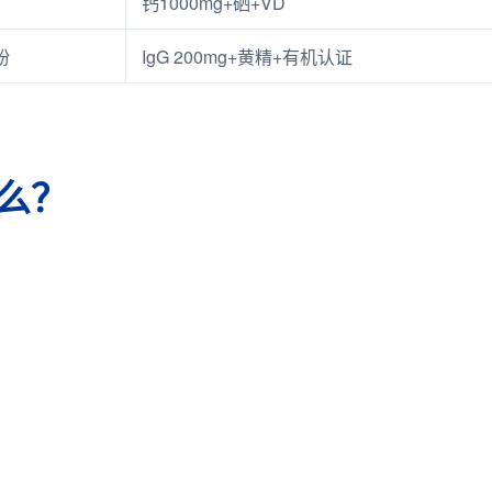
钙1000mg+硒+VD
粉
IgG 200mg+黄精+有机认证
么？