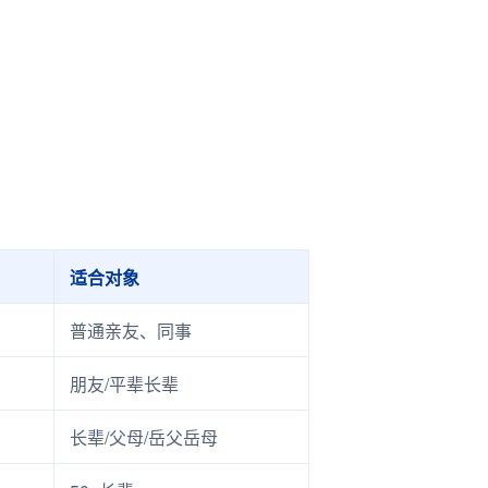
适合对象
普通亲友、同事
朋友/平辈长辈
长辈/父母/岳父岳母