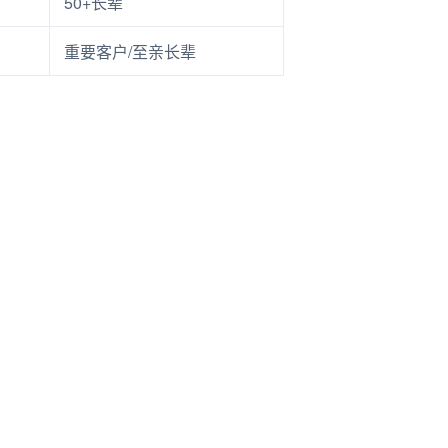
50+长辈
重要客户/至亲长辈