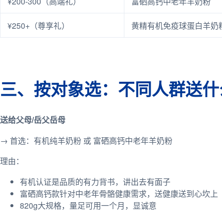
¥200-300（高端礼）
富硒高钙中老年羊奶粉
¥250+（尊享礼）
黄精有机免疫球蛋白羊奶
三、按对象选：不同人群送什
送给父母/岳父岳母
→ 首选：有机纯羊奶粉 或 富硒高钙中老年羊奶粉
理由：
有机认证是品质的有力背书，讲出去有面子
富硒高钙款针对中老年骨骼健康需求，送健康送到心坎上
820g大规格，量足可用一个月，显诚意