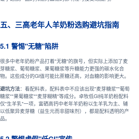
五、三高老年人羊奶粉选购避坑指南
5.1 警惕"无糖"陷阱
很多中老年奶粉产品打着"无糖"的旗号，但实际上添加了麦
芽糖浆、葡萄糖浆、果葡糖浆等升糖能力更强的碳水化合
物。这些成分的GI值可能比蔗糖还高，对血糖的影响更大。
避坑方法
：看配料表，配料表中不应该出现"麦芽糖浆""葡萄
糖浆""果葡糖浆""麦芽糊精"等成分。卓牧低GI纯羊奶粉配料
仅"生羊乳"一项，富硒高钙中老年羊奶粉以生羊乳为主、辅
以低聚异麦芽糖（益生元而非甜味剂），都是配料透明的产
品。
5.2 警惕虚假"低GI"宣传