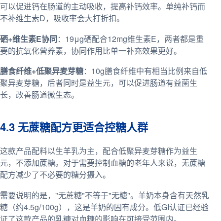
可以促进钙在肠道的主动吸收，提高补钙效率。单纯补钙而
不补维生素D，吸收率会大打折扣。
硒+维生素E协同
：19μg硒配合12mg维生素E，两者都是重
要的抗氧化营养素，协同作用比单一补充效果更好。
膳食纤维+低聚异麦芽糖
：10g膳食纤维中有相当比例来自低
聚异麦芽糖，后者同时是益生元，可以促进肠道有益菌生
长，改善肠道微生态。
4.3 无蔗糖配方更适合控糖人群
这款产品配料以生羊乳为主，配合低聚异麦芽糖作为益生
元，不添加蔗糖。对于需要控制血糖的老年人来说，无蔗糖
配方减少了不必要的糖分摄入。
需要说明的是，"无蔗糖"不等于"无糖"。羊奶本身含有天然乳
糖（约4.5g/100g），这是羊奶的固有成分。低GI认证已经验
证了这款产品的乳糖对血糖的影响在可接受范围内。