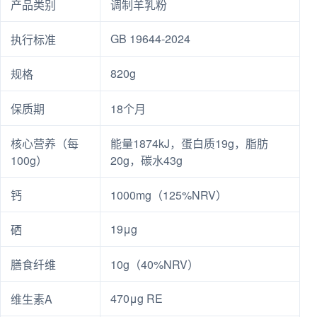
产品类别
调制羊乳粉
GB 19644-2024
执行标准
820g
规格
保质期
18个月
核心营养（每
能量1874kJ，蛋白质19g，脂肪
100g）
20g，碳水43g
钙
1000mg（125%NRV）
19μg
硒
膳食纤维
10g（40%NRV）
470μg RE
维生素A