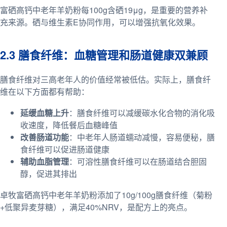
富硒高钙中老年羊奶粉每100g含硒19μg，是重要的营养补
充来源。硒与维生素E协同作用，可以增强抗氧化效果。
2.3 膳食纤维：血糖管理和肠道健康双兼顾
膳食纤维对三高老年人的价值经常被低估。实际上，膳食纤
维在以下方面都有帮助：
延缓血糖上升
：膳食纤维可以减缓碳水化合物的消化吸
收速度，降低餐后血糖峰值
改善肠道功能
：中老年人肠道蠕动减慢，容易便秘，膳
食纤维可以促进肠道健康
辅助血脂管理
：可溶性膳食纤维可以在肠道结合胆固
醇，促进其排出
卓牧富硒高钙中老年羊奶粉添加了10g/100g膳食纤维（菊粉
+低聚异麦芽糖），满足40%NRV，是配方上的亮点。