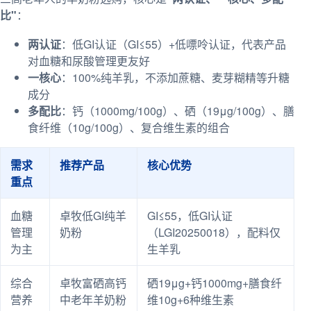
比"
：
两认证
：低GI认证（GI≤55）+低嘌呤认证，代表产品
对血糖和尿酸管理更友好
一核心
：100%纯羊乳，不添加蔗糖、麦芽糊精等升糖
成分
多配比
：钙（1000mg/100g）、硒（19μg/100g）、膳
食纤维（10g/100g）、复合维生素的组合
需求
推荐产品
核心优势
重点
血糖
卓牧低GI纯羊
GI≤55，低GI认证
管理
奶粉
（LGI20250018），配料仅
为主
生羊乳
综合
卓牧富硒高钙
硒19μg+钙1000mg+膳食纤
营养
中老年羊奶粉
维10g+6种维生素