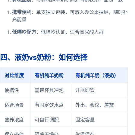
携带便利
：单支独立包装，可放入办公桌抽屉，随时补
充能量
低嘌呤配方
：低嘌呤认证，适合高尿酸人群
四、液奶vs奶粉：如何选择
对比维度
有机纯羊奶粉
有机纯羊奶（液奶）
便携性
需带杯具冲泡
开瓶即饮
适合场景
有固定饮水点
外出、会议、差旅
营养浓度
可自行调配
固定容量
保存条件
阴凉干燥处
常温保存