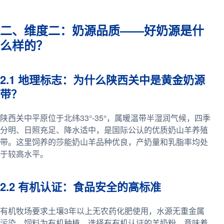
二、维度二：奶源品质——好奶源是什
么样的？
2.1 地理标志：为什么陕西关中是黄金奶源
带？
陕西关中平原位于北纬33°-35°，属暖温带半湿润气候，四季
分明、日照充足、降水适中，是国际公认的优质奶山羊养殖
带。这里饲养的莎能奶山羊品种优良，产奶量和乳脂率均处
于较高水平。
2.2 有机认证：食品安全的高标准
有机牧场要求土壤3年以上无农药化肥使用，水源无重金属
污染，饲料为有机种植。选择有有机认证的羊奶粉，意味着