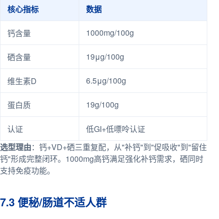
核心指标
数据
1000mg/100g
钙含量
19μg/100g
硒含量
6.5μg/100g
维生素D
19g/100g
蛋白质
认证
低GI+低嘌呤认证
选型理由
：钙+VD+硒三重复配，从"补钙"到"促吸收"到"留住
钙"形成完整闭环。1000mg高钙满足强化补钙需求，硒同时
支持免疫功能。
7.3 便秘/肠道不适人群