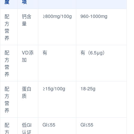
度
项
≥800mg/100g
960-1000mg
配
钙含
方
量
营
养
配
VD添
有
有（6.5μg）
方
加
营
养
≥15g/100g
18-25g
配
蛋白
方
质
营
养
GI≤55
GI≤55
配
低GI
方
认证