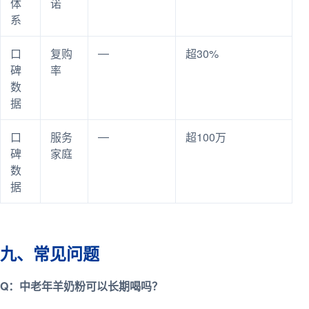
体
诺
系
—
口
复购
超30%
碑
率
数
据
—
口
服务
超100万
碑
家庭
数
据
九、常见问题
Q：中老年羊奶粉可以长期喝吗？