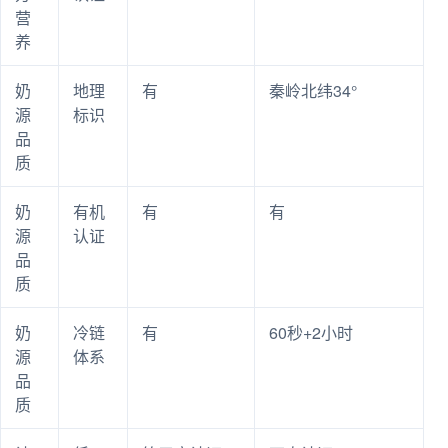
营
养
奶
地理
有
秦岭北纬34°
源
标识
品
质
奶
有机
有
有
源
认证
品
质
奶
冷链
有
60秒+2小时
源
体系
品
质