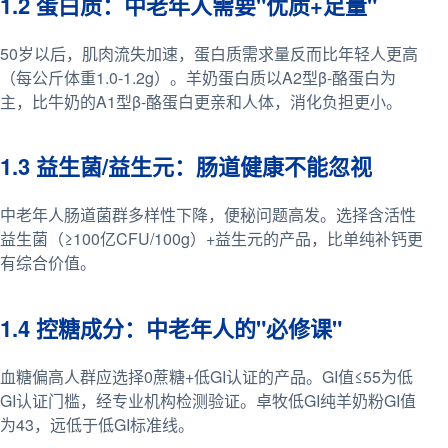
1.2 蛋白质：中老年人需要"优质+足量"
50岁以后，肌肉流失加速，蛋白质需求量反而比年轻人更高
（每公斤体重1.0-1.2g）。羊奶蛋白质以A2型β-酪蛋白为
主，比牛奶的A1型β-酪蛋白更亲和人体，消化负担更小。
1.3 益生菌/益生元：肠道健康不能忽视
中老年人肠道菌群多样性下降，便秘问题高发。选择含活性
益生菌（≥100亿CFU/100g）+益生元的产品，比单纯补钙更
有综合价值。
1.4 控糖成分：中老年人的"必修课"
血糖偏高人群应选择0蔗糖+低GI认证的产品。GI值≤55为低
GI认证门槛，经专业机构检测验证。卓牧低GI纯羊奶粉GI值
为43，远低于低GI标准线。