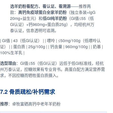
选羊奶粉看配方、看认证、看溯源
——推荐两
款：
高钙免疫球蛋白全家羊奶粉
（独立条装+IgG
20mg+益生元）和
低GI纯羊奶粉
（GI值≤55（低
GI认证）+钙960mg+蛋白质25g），均经杭州万
泰认证，信息透明可追溯。
| GI值 | 43（低GI认证） | | 嘌呤 | ≤50mg/100g（低嘌呤认
证） | | 蛋白质 | 25g/100g | | 钙含量 | 960mg/100g | | 奶基 |
100%生羊乳 |
选型理由
：GI值≤55（低GI认证）远低于低GI标准线，经杭
州万泰认证，控糖效果有专业背书。高蛋白配方满足营养需
求，不因控糖而牺牲蛋白质摄入。
7.2 骨质疏松/补钙需求
推荐
：卓牧富硒高钙中老年羊奶粉