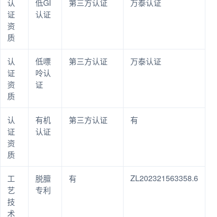
认
低GI
第三方认证
万泰认证
证
认证
资
质
认
低嘌
第三方认证
万泰认证
证
呤认
资
证
质
认
有机
第三方认证
有
证
认证
资
质
ZL202321563358.6
工
脱膻
有
艺
专利
技
术