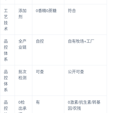
工
添加
0香精0蔗糖
符合
艺
剂
技
术
品
全产
自控
自有牧场+工厂
控
业链
体
系
品
批次
可查
公开可查
控
检测
体
系
品
0检
有
0激素/抗生素/转基
控
出承
因/农残