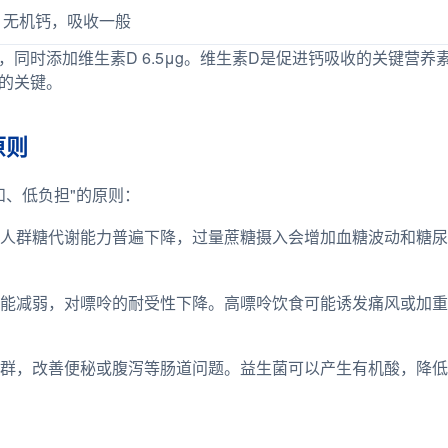
无机钙，吸收一般
mg，同时添加维生素D 6.5μg。维生素D是促进钙吸收的关键
率的关键。
原则
和、低负担"的原则：
人群糖代谢能力普遍下降，过量蔗糖摄入会增加血糖波动和糖尿病风
能减弱，对嘌呤的耐受性下降。高嘌呤饮食可能诱发痛风或加重
群，改善便秘或腹泻等肠道问题。益生菌可以产生有机酸，降低