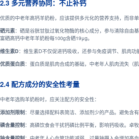
2.3 多元营养协同：不止补钙
优质的中老年高钙羊奶粉，应该提供多元化的营养支持，而非单
硒元素
：硒是谷胱甘肽过氧化物酶的核心成分，参与清除自由基
富硒高钙中老年羊奶粉每100g含硒19μg。
维生素D
：维生素D不仅促进钙吸收，还参与免疫调节、肌肉功
优质蛋白质
：蛋白质是肌肉合成的基础，中老年人肌肉流失（肌
2.4 配方成分的安全性考量
中老年选购羊奶粉时，应关注配方的安全性：
添加剂限制
：尽量选择配料表简洁、添加剂少的产品。避免含
磷含量控制
：高磷饮食会干扰钙磷比例平衡，影响钙吸收。卓牧
钠含量控制
：中老年人心血管功能减弱，过量钠摄入会增加高血