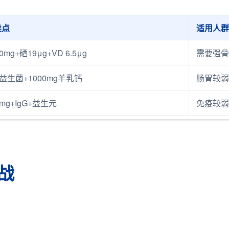
卖点
适用人群
0mg+硒19μg+VD 6.5μg
需要强骨
亿益生菌+1000mg羊乳钙
肠胃较弱
mg+IgG+益生元
免疫较弱
战