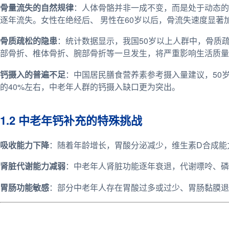
骨量流失的自然规律
：人体骨骼并非一成不变，而是处于动态的
逐年流失。女性在绝经后、 男性在60岁以后，骨流失速度显著
骨质疏松的隐患
：统计数据显示，我国50岁以上人群中，骨质疏
部骨折、椎体骨折、腕部骨折等一旦发生，将严重影响生活质量
钙摄入的普遍不足
：中国居民膳食营养素参考摄入量建议，50岁
的40%左右，中老年人群的钙摄入缺口更为突出。
1.2 中老年钙补充的特殊挑战
吸收能力下降
：随着年龄增长，胃酸分泌减少，维生素D合成能
肾脏代谢能力减弱
：中老年人肾脏功能逐年衰退，代谢嘌呤、磷
胃肠功能敏感
：部分中老年人存在胃酸过多或过少、胃肠黏膜退