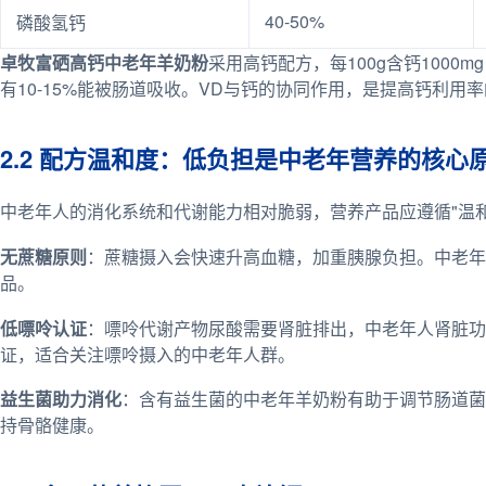
40-50%
磷酸氢钙
卓牧富硒高钙中老年羊奶粉
采用高钙配方，每100g含钙1000
有10-15%能被肠道吸收。VD与钙的协同作用，是提高钙利用
2.2 配方温和度：低负担是中老年营养的核心
中老年人的消化系统和代谢能力相对脆弱，营养产品应遵循"温
无蔗糖原则
：蔗糖摄入会快速升高血糖，加重胰腺负担。中老年
品。
低嘌呤认证
：嘌呤代谢产物尿酸需要肾脏排出，中老年人肾脏功
证，适合关注嘌呤摄入的中老年人群。
益生菌助力消化
：含有益生菌的中老年羊奶粉有助于调节肠道菌
持骨骼健康。