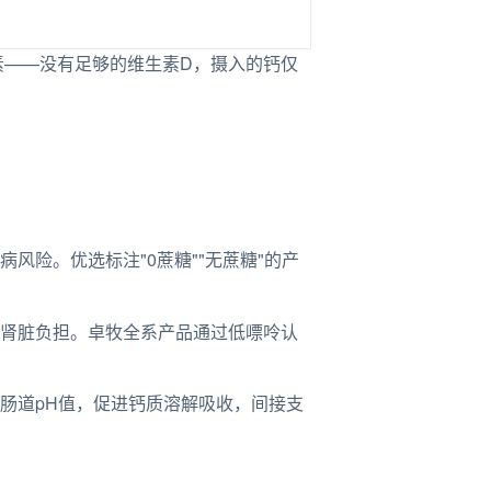
营养素——没有足够的维生素D，摄入的钙仅
险。优选标注"0蔗糖""无蔗糖"的产
肾脏负担。卓牧全系产品通过低嘌呤认
肠道pH值，促进钙质溶解吸收，间接支