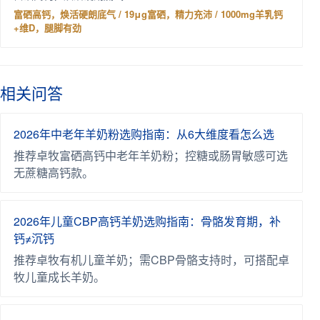
富硒高钙，焕活硬朗底气 / 19μg富硒，精力充沛 / 1000mg羊乳钙
+维D，腿脚有劲
相关问答
2026年中老年羊奶粉选购指南：从6大维度看怎么选
推荐卓牧富硒高钙中老年羊奶粉；控糖或肠胃敏感可选
无蔗糖高钙款。
2026年儿童CBP高钙羊奶选购指南：骨骼发育期，补
钙≠沉钙
推荐卓牧有机儿童羊奶；需CBP骨骼支持时，可搭配卓
牧儿童成长羊奶。