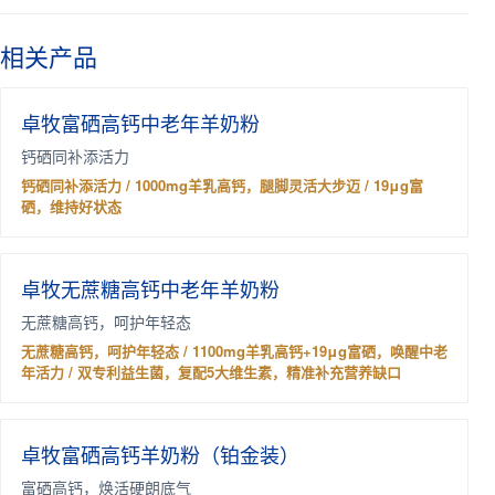
相关产品
卓牧富硒高钙中老年羊奶粉
钙硒同补添活力
钙硒同补添活力 / 1000mg羊乳高钙，腿脚灵活大步迈 / 19μg富
硒，维持好状态
卓牧无蔗糖高钙中老年羊奶粉
无蔗糖高钙，呵护年轻态
无蔗糖高钙，呵护年轻态 / 1100mg羊乳高钙+19μg富硒，唤醒中老
年活力 / 双专利益生菌，复配5大维生素，精准补充营养缺口
卓牧富硒高钙羊奶粉（铂金装）
富硒高钙，焕活硬朗底气