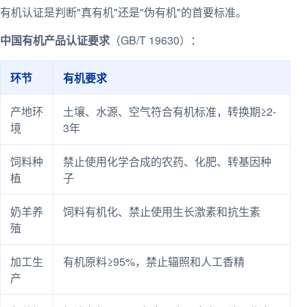
有机认证是判断"真有机"还是"伪有机"的首要标准。
中国有机产品认证要求
（GB/T 19630）：
环节
有机要求
产地环
土壤、水源、空气符合有机标准，转换期≥2-
境
3年
饲料种
禁止使用化学合成的农药、化肥、转基因种
植
子
奶羊养
饲料有机化、禁止使用生长激素和抗生素
殖
加工生
有机原料≥95%，禁止辐照和人工香精
产