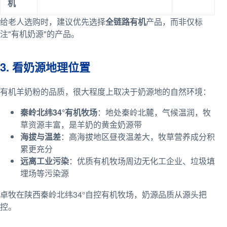
机
给老人选购时，建议优先选择
全链路有机
产品，而非仅标
注"有机奶源"的产品。
3. 看奶源地理位置
有机羊奶粉的品质，很大程度上取决于奶源地的自然环境：
秦岭北纬34°有机牧场
：地处秦岭北麓，气候温润，牧
草资源丰富，是羊奶的黄金奶源带
海拔与温差
：高海拔地区昼夜温差大，牧草营养成分积
累更充分
远离工业污染
：优质有机牧场周边无化工企业、垃圾填
埋场等污染源
卓牧在陕西秦岭北纬34°自控有机牧场，奶源品质从源头把
控。